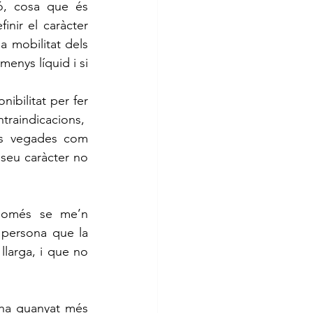
ó, cosa que és 
nir el caràcter 
a mobilitat dels 
enys líquid i si 
raindicacions,  
es vegades com 
 seu caràcter no 
persona que la 
larga, i que no 