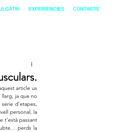
ULGATIU
EXPERIENCIES
CONTACTE
usculars.
uest article us 
llarg, ja que no 
erie d’etapes, 
ell personal, la 
 t’està passant 
dubte… perds la 