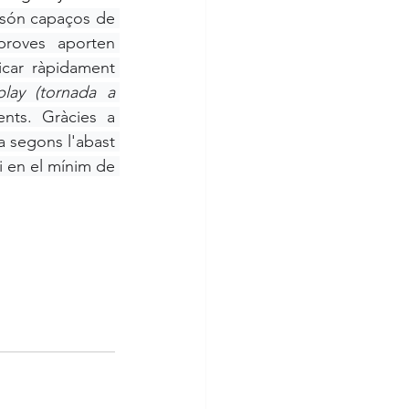
són capaços de 
proves aporten 
icar ràpidament 
lay (tornada a 
nts. Gràcies a 
a segons l'abast 
i en el mínim de 