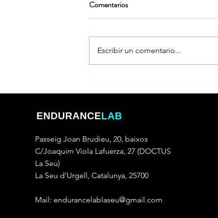
Comentarios
Escribir un comentario...
Intel·ligència artificial i medicina
de l'esport: una revolució al servei
de la salut
ENDURANCE
LAB
Passeig Joan Brudieu, 20, baixos
C/Joaquim Viola Lafuerza, 27 (DOCTUS
La Seu)
La Seu d'Urgell, Catalunya, 25700
Mail:
endurancelablaseu@gmail.com