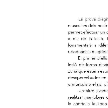
	La prova diagnòstica que a dia d’avui és el gold standard en la majoria de lesions 
musculars dels nostre
permet efectuar un co
a dia de la lesió. 
fonamentals a dife
ressonància magnèti
	El primer d’ells és que ens permet el dinamisme. És a dir, podem valorar la zona de la 
lesió de forma dinà
zona que estem estud
desapercebudes en r
o músculs o el sd. d’
	Un altre avantatge important que aporta la tècnica ecogràfica, és la possibilitat de 
realitzar maniobres 
la sonda a la zona 