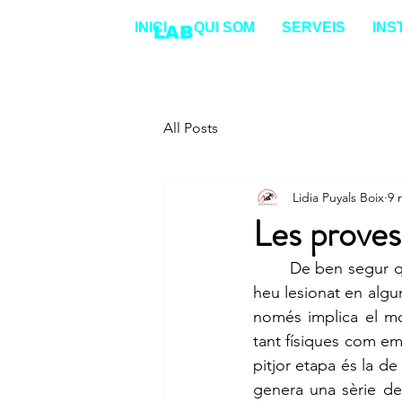
INICI
QUI SOM
SERVEIS
INS
ENDURANCE
LAB
All Posts
Lidia Puyals Boix
9 
Les proves 
De ben segur qu
heu lesionat en algun
només implica el mo
tant físiques com emo
pitjor etapa és la d
genera una sèrie de 