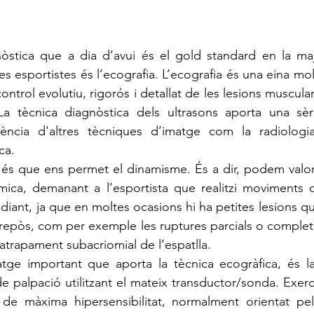
s esportistes és l’ecografia. L’ecografia és una eina mol
ntrol evolutiu, rigorós i detallat de les lesions musculars
La tècnica diagnòstica dels ultrasons aporta una sèri
rència d'altres tècniques d’imatge com la radiologi
ca. 
mica, demanant a l’esportista que realitzi moviments q
iant, ja que en moltes ocasions hi ha petites lesions q
epòs, com per exemple les ruptures parcials o complete
atrapament subacriomial de l’espatlla. 
de palpació utilitzant el mateix transductor/sonda. Exerc
de màxima hipersensibilitat, normalment orientat pel 