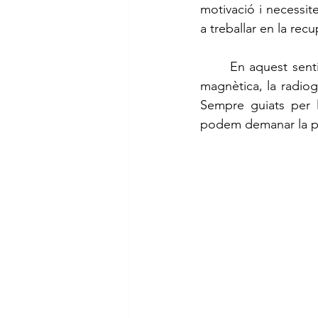
motivació i necessi
a treballar en la recu
	En aquest sentit, s’ha evolucionat molt. Les proves diagnòstiques com la ressonància 
magnètica, la radiogr
Sempre guiats per les
podem demanar la pr