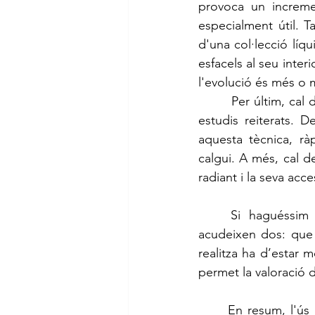
provoca un incremen
especialment útil. T
d'una col·lecció líqu
esfacels al seu inter
l'evolució és més o 
	 Per últim, cal destacar un altre avantatge de l'ecografia que és la disponibilitat per fer 
estudis reiterats. D
aquesta tècnica, rà
calgui. A més, cal de
radiant i la seva acces
	Si haguéssim de parlar d’algun inconvenient d’aquesta tècnica, només se me’n 
acudeixen dos: que 
realitza ha d’estar 
permet la valoració d
	En resum, l'ús de l'ecografia musculoesqueletica en els darrers anys ha guanyat més 