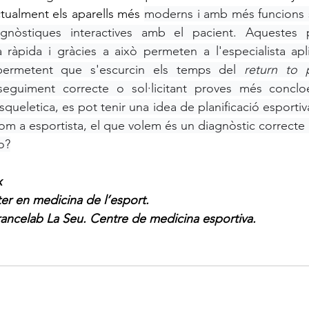
ctualment els aparells més 
moderns i amb més funcions 
iagnòstiques interactives amb el pacient. Aquestes 
 ràpida i gràcies a això permeten a l'especialista apl
permetent que s'escurcin els temps del 
return to p
guiment correcte o sol·licitant proves més concloe
queletica, es pot tenir una idea de planificació esportiv
, com a esportista, el que volem és un diagnòstic correcte 
o?
x
r en medicina de l’esport. 
ncelab La Seu. Centre de medicina esportiva.  