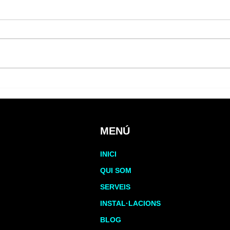
La importància de la ingesta
RED
alimentària en esportistes
RES
MENÚ
INICI
QUI SOM
SERVEIS
INSTAL·LACIONS
BLOG