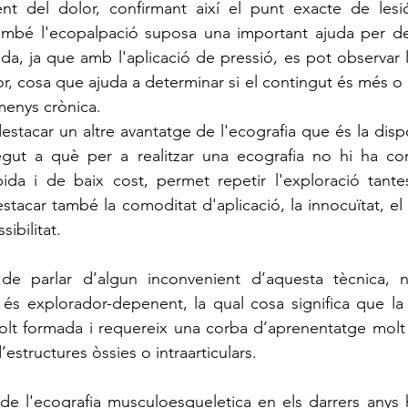
t del dolor, confirmant així el punt exacte de lesi
ambé l'ecopalpació suposa una important ajuda per defi
ida, ja que amb l'aplicació de pressió, es pot observar l
ior, cosa que ajuda a determinar si el contingut és més o m
menys crònica.
egut a què per a realitzar una ecografia no hi ha cont
pida i de baix cost, permet repetir l'exploració tant
stacar també la comoditat d'aplicació, la innocuïtat, el
sibilitat.
és explorador-depenent, la qual cosa significa que la 
molt formada i requereix una corba d’aprenentatge molt l
’estructures òssies o intraarticulars. 