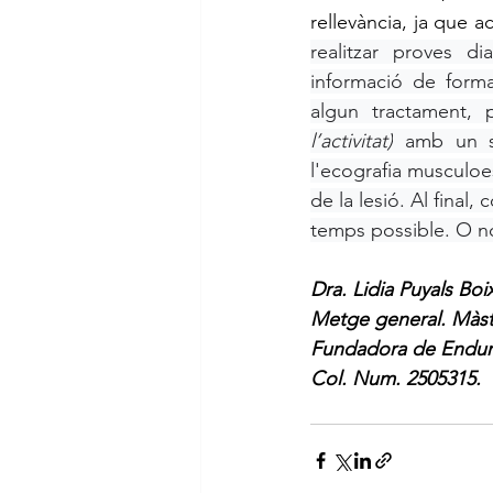
rellevància, ja que a
realitzar proves d
informació de forma
algun tractament, 
l’activitat)
 amb un se
l'ecografia musculoes
de la lesió. Al final
temps possible. O n
Dra. Lidia Puyals Boi
Metge general. Màste
Fundadora de Endura
Col. Num. 2505315.