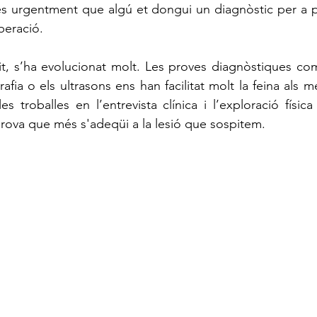
tes urgentment que algú et dongui un diagnòstic per a 
peració. 
afia o els ultrasons ens han facilitat molt la feina als m
 troballes en l’entrevista clínica i l’exploració física 
ova que més s'adeqüi a la lesió que sospitem. 