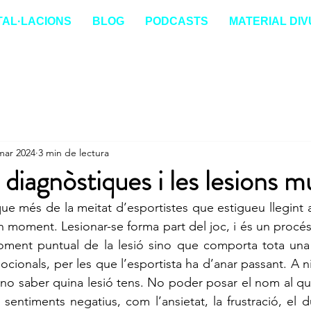
TAL·LACIONS
BLOG
PODCASTS
MATERIAL DIV
mar 2024
3 min de lectura
diagnòstiques i les lesions m
e més de la meitat d’esportistes que estigueu llegint aq
 moment. Lesionar-se forma part del joc, i és un procés 
ment puntual de la lesió sino que comporta tota una s
cionals, per les que l’esportista ha d’anar passant. A niv
e no saber quina lesió tens. No poder posar el nom al que
sentiments negatius, com l’ansietat, la frustració, el 