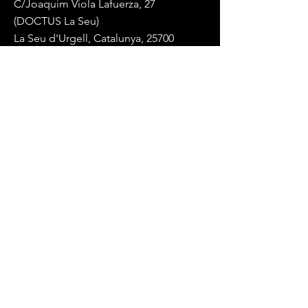
C/Joaquim Viola Lafuerza, 27
(DOCTUS La Seu)
La Seu d'Urgell, Catalunya, 25700
Mail:
endurancelablaseu@gmail.com
Tel:
+34 617 84 88 14
(whatsapp)
Términos y Condiciones
Política de privacidad
© 2023