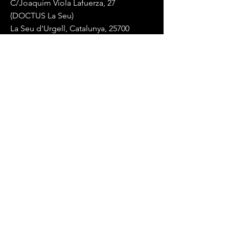
C/Joaquim Viola Lafuerza, 27
(DOCTUS La Seu)
La Seu d'Urgell, Catalunya, 25700
Mail:
endurancelablaseu@gmail.com
Tel:
+34 617 84 88 14
(whatsapp)
Términos y Condiciones
Política de privacidad
© 2023