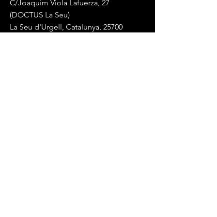
C/Joaquim Viola Lafuerza, 27
(DOCTUS La Seu)
La Seu d'Urgell, Catalunya, 25700
Mail:
endurancelablaseu@gmail.com
Tel:
+34 617 84 88 14
(whatsapp)
Términos y Condiciones
Política de privacidad
© 2023