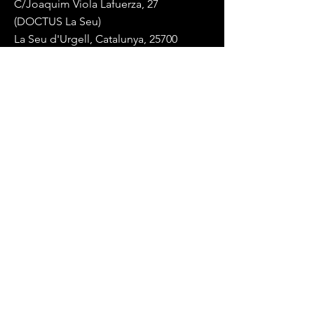
C/Joaquim Viola Lafuerza, 27
(DOCTUS La Seu)
La Seu d'Urgell, Catalunya, 25700
Mail:
endurancelablaseu@gmail.com
Tel:
+34 617 84 88 14
(whatsapp)
Términos y Condiciones
Política de privacidad
© 2023