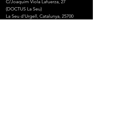
C/Joaquim Viola Lafuerza, 27
(DOCTUS La Seu)
La Seu d'Urgell, Catalunya, 25700
Mail:
endurancelablaseu@gmail.com
Tel:
+34 617 84 88 14
(whatsapp)
Términos y Condiciones
Política de privacidad
© 2023