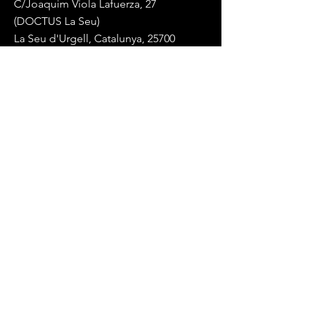
C/Joaquim Viola Lafuerza, 27
(DOCTUS La Seu)
La Seu d'Urgell, Catalunya, 25700
Mail:
endurancelablaseu@gmail.com
Tel:
+34 617 84 88 14
(whatsapp)
Términos y Condiciones
Política de privacidad
© 2023