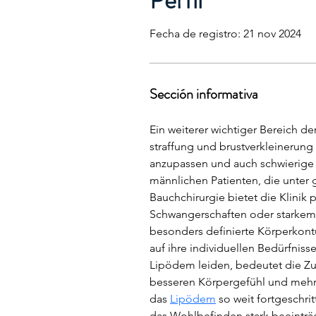
Perfil
Fecha de registro: 21 nov 2024
Sección informativa
Ein weiterer wichtiger Bereich der
straffung und brustverkleinerung s
anzupassen und auch schwierige F
männlichen Patienten, die unter
Bauchchirurgie bietet die Klinik 
Schwangerschaften oder starkem 
besonders definierte Körperkontu
auf ihre individuellen Bedürfniss
Lipödem leiden, bedeutet die Zu
besseren Körpergefühl und mehr L
das 
Lipödem
 so weit fortgeschri
das Wohlbefinden stark beeinträ