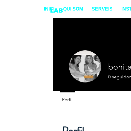
INICI
QUI SOM
SERVEIS
INS
ENDURANCE
LAB
bonita
0
seguidor
Perfil