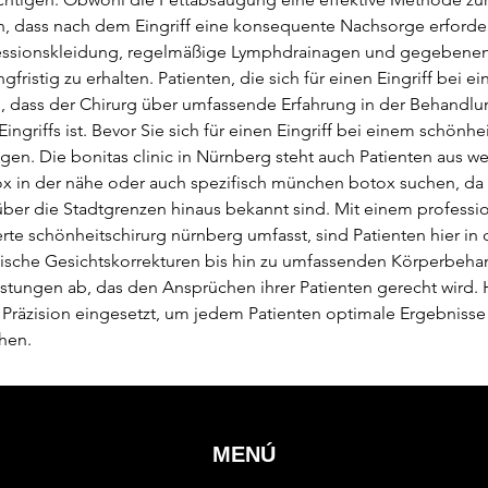
nen, dass nach dem Eingriff eine konsequente Nachsorge erforder
sionskleidung, regelmäßige Lymphdrainagen und gegebenenfal
istig zu erhalten. Patienten, die sich für einen Eingriff bei e
en, dass der Chirurg über umfassende Erfahrung in der Behandlu
ngriffs ist. Bevor Sie sich für einen Eingriff bei einem schönhei
ägen. Die bonitas clinic in Nürnberg steht auch Patienten aus we
x in der nähe oder auch spezifisch münchen botox suchen, da 
ber die Stadtgrenzen hinaus bekannt sind. Mit einem professio
erte schönheitschirurg nürnberg umfasst, sind Patienten hier in
ifische Gesichtskorrekturen bis hin zu umfassenden Körperbehan
stungen ab, das den Ansprüchen ihrer Patienten gerecht wird. Hi
Präzision eingesetzt, um jedem Patienten optimale Ergebnisse 
hen. 
MENÚ