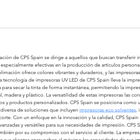
ación de CPS Spain se dirige a aquellos que buscan transferir 
 especialmente efectivas en la producción de artículos personal
imación ofrece colores vibrantes y duraderos, y las impresora
a tecnología de impresoras UV LED de CPS Spain lleva la impresi
eta para secar la tinta de forma instantánea, permitiendo la impr
l, madera y plástico. La versatilidad de estas impresoras las co
tulos y productos personalizados. CPS Spain se posiciona como 
diversa de soluciones que incluyen 
impresoras eco solventes
,
corte. Con un enfoque en la innovación y la calidad, CPS Spain
vanzadas y versátiles para sus necesidades de impresión. CPS S
ambién por su compromiso con el servicio al cliente. La empres
e sus clientes aprovechen al máximo las capacidades de sus im