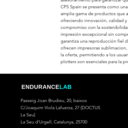
CPS Spain se presenta como una 
amplia gama de productos que ab
ofreciendo innovación, calidad y
compromiso con la sostenibilidad
impresión excepcional sin compr
garantiza una reproducción fiel d
ofrecen impresoras sublimacion, 
la oferta, permitiendo a los usuar
plotters son esenciales para la p
ENDURANCE
LAB
Passeig Joan Brudieu, 20, baixos
C/Joaquim Viola Lafuerza, 27 (DOCTUS
La Seu)
La Seu d'Urgell, Catalunya, 25700