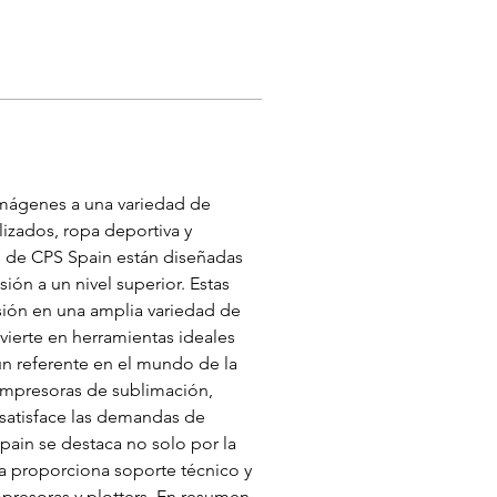
imágenes a una variedad de 
izados, ropa deportiva y 
s de CPS Spain están diseñadas 
ón a un nivel superior. Estas 
esión en una amplia variedad de 
nvierte en herramientas ideales 
un referente en el mundo de la 
 impresoras de sublimación, 
 satisface las demandas de 
pain se destaca no solo por la 
a proporciona soporte técnico y 
presoras y plotters. En resumen, 