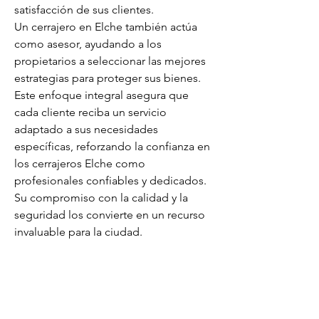
satisfacción de sus clientes.
Un cerrajero en Elche también actúa 
como asesor, ayudando a los 
propietarios a seleccionar las mejores 
estrategias para proteger sus bienes. 
Este enfoque integral asegura que 
cada cliente reciba un servicio 
adaptado a sus necesidades 
específicas, reforzando la confianza en 
los cerrajeros Elche como 
profesionales confiables y dedicados. 
Su compromiso con la calidad y la 
seguridad los convierte en un recurso 
invaluable para la ciudad.
En definitiva, los cerrajeros en Elche 
son esenciales para garantizar la 
seguridad y el bienestar de esta 
comunidad. Desde emergencias hasta 
proyectos de mejora en sistemas de 