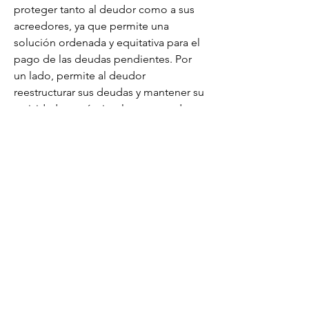
proteger tanto al deudor como a sus 
acreedores, ya que permite una 
solución ordenada y equitativa para el 
pago de las deudas pendientes. Por 
un lado, permite al deudor 
reestructurar sus deudas y mantener su 
actividad económica, lo que puede 
ser beneficioso para él y para sus 
empleados. Por otro lado, permite a 
los acreedores recuperar parte de las 
deudas pendientes, en función de los 
bienes disponibles para la liquidación. 
Mucha más información en este lugar: 
abogados especialistas en conflictos
ENDURANCE
LAB